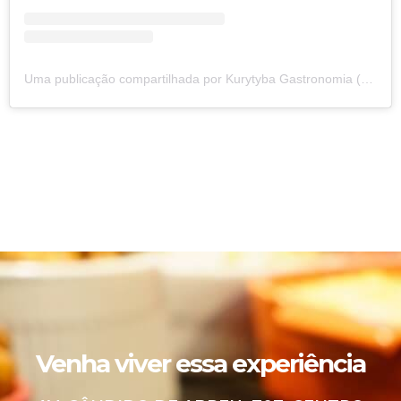
Uma publicação compartilhada por Kurytyba Gastronomia (@kurytyba.gastronomia)
Venha viver essa experiência